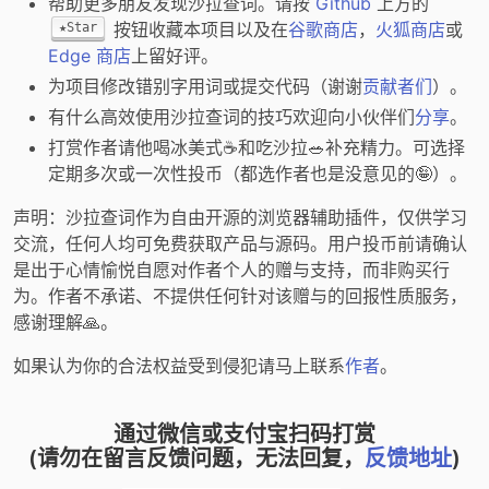
帮助更多朋友发现沙拉查词。请按
Github
上方的
按钮收藏本项目以及在
谷歌商店
，
火狐商店
或
★Star
Edge 商店
上留好评。
为项目修改错别字用词或提交代码（谢谢
贡献者们
）。
有什么高效使用沙拉查词的技巧欢迎向小伙伴们
分享
。
打赏作者请他喝冰美式☕️和吃沙拉🥗补充精力。可选择
定期多次或一次性投币（都选作者也是没意见的🤪）。
声明：沙拉查词作为自由开源的浏览器辅助插件，仅供学习
交流，任何人均可免费获取产品与源码。用户投币前请确认
是出于心情愉悦自愿对作者个人的赠与支持，而非购买行
为。作者不承诺、不提供任何针对该赠与的回报性质服务，
感谢理解🙏。
如果认为你的合法权益受到侵犯请马上联系
作者
。
通过微信或支付宝扫码打赏
(请勿在留言反馈问题，无法回复，
反馈地址
)